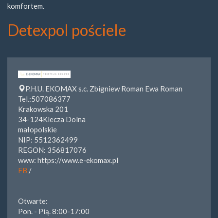
komfortem.
Detexpol pościele
P.H.U. EKOMAX s.c. Zbigniew Roman Ewa Roman
Tel.:
507086377
Krakowska 201
34-124
Klecza Dolna
małopolskie
NIP:
5512362499
REGON: 356817076
www:
https://www.e-ekomax.pl
FB
/
Otwarte:
Pon. - Pią. 8:00-17:00